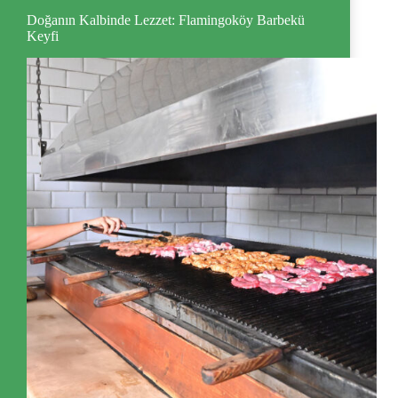
Doğanın Kalbinde Lezzet: Flamingoköy Barbekü
Keyfi