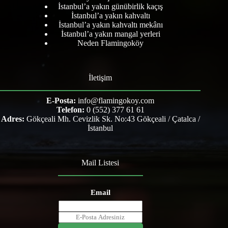
İstanbul’a yakın günübirlik kaçış
İstanbul’a yakın kahvaltı
İstanbul’a yakın kahvaltı mekânı
İstanbul’a yakın mangal yerleri
Neden Flamingoköy
İletişim
E-Posta:
info@flamingokoy.com
Telefon:
0 (552) 377 61 61
Adres:
Gökçeali Mh. Cevizlik Sk. No:43 Gökçeali / Çatalca /
İstanbul
Mail Listesi
Email
E
m