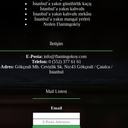
İstanbul’a yakın günübirlik kaçış
İstanbul’a yakın kahvaltı
İstanbul’a yakın kahvaltı mekânı
İstanbul’a yakın mangal yerleri
Neden Flamingoköy
İletişim
E-Posta:
info@flamingokoy.com
Telefon:
0 (552) 377 61 61
Adres:
Gökçeali Mh. Cevizlik Sk. No:43 Gökçeali / Çatalca /
İstanbul
Mail Listesi
Email
E
m