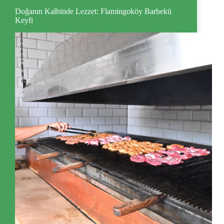
Doğanın Kalbinde Lezzet: Flamingoköy Barbekü
Keyfi