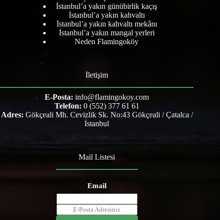
İstanbul’a yakın günübirlik kaçış
İstanbul’a yakın kahvaltı
İstanbul’a yakın kahvaltı mekânı
İstanbul’a yakın mangal yerleri
Neden Flamingoköy
İletişim
E-Posta:
info@flamingokoy.com
Telefon:
0 (552) 377 61 61
Adres:
Gökçeali Mh. Cevizlik Sk. No:43 Gökçeali / Çatalca /
İstanbul
Mail Listesi
Email
E
m